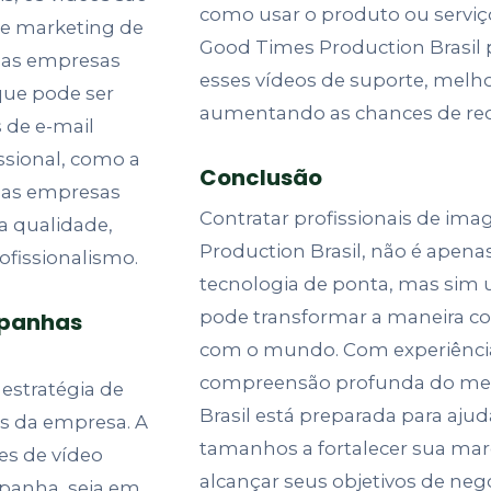
como usar o produto ou serviç
de marketing de
Good Times Production Brasil 
 as empresas
esses vídeos de suporte, melho
que pode ser
aumentando as chances de re
 de e-mail
ssional, como a
Conclusão
, as empresas
Contratar profissionais de i
a qualidade,
Production Brasil, não é apena
fissionalismo.
tecnologia de ponta, mas sim 
pode transformar a maneira 
mpanhas
com o mundo. Com experiência 
compreensão profunda do mer
estratégia de
Brasil está preparada para aju
s da empresa. A
tamanhos a fortalecer sua marc
es de vídeo
alcançar seus objetivos de neg
mpanha, seja em