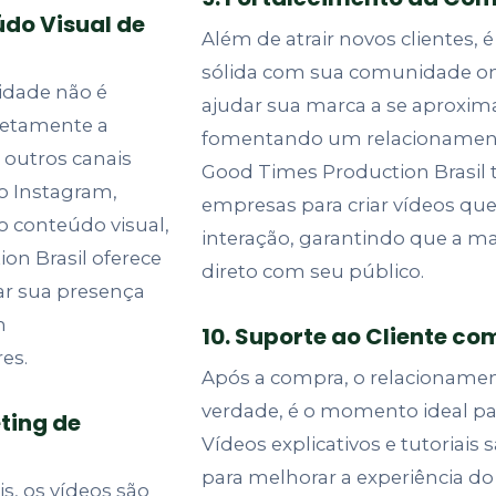
údo Visual de
Além de atrair novos clientes, 
sólida com sua comunidade on
idade não é
ajudar sua marca a se aproxim
retamente a
fomentando um relacionamento 
e outros canais
Good Times Production Brasil 
mo Instagram,
empresas para criar vídeos qu
o conteúdo visual,
interação, garantindo que a m
on Brasil oferece
direto com seu público.
ar sua presença
m
10. Suporte ao Cliente co
es.
Após a compra, o relacionamen
verdade, é o momento ideal para
ting de
Vídeos explicativos e tutoriai
para melhorar a experiência do 
s, os vídeos são