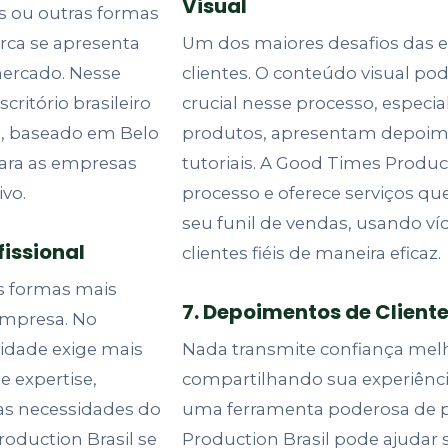
Visual
as ou outras formas
rca se apresenta
Um dos maiores desafios das 
mercado. Nesse
clientes. O conteúdo visual 
critório brasileiro
crucial nesse processo, espec
, baseado em Belo
produtos, apresentam depoime
para as empresas
tutoriais. A Good Times Produc
vo.
processo e oferece serviços q
seu funil de vendas, usando ví
fissional
clientes fiéis de maneira eficaz.
s formas mais
7. Depoimentos de Client
empresa. No
lidade exige mais
Nada transmite confiança melho
 expertise,
compartilhando sua experiênc
as necessidades do
uma ferramenta poderosa de pr
roduction Brasil se
Production Brasil pode ajudar 