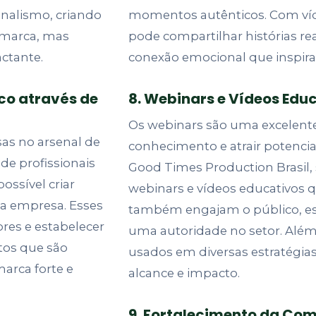
ionalismo, criando
momentos autênticos. Com ví
 marca, mas
pode compartilhar histórias rea
ctante.
conexão emocional que inspira
co através de
8. Webinars e Vídeos Educ
Os webinars são uma excelent
as no arsenal de
conhecimento e atrair potencia
e profissionais
Good Times Production Brasil,
ossível criar
webinars e vídeos educativos
da empresa. Esses
também engajam o público, e
ores e estabelecer
uma autoridade no setor. Além
tos que são
usados em diversas estratégia
arca forte e
alcance e impacto.
9. Fortalecimento da Co