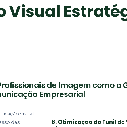
Visual Estraté
 Profissionais de Imagem como a
municação Empresarial
icação visual
6. Otimização do Funil 
esso das